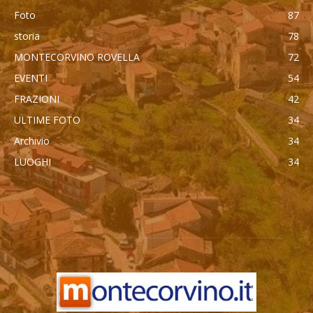
Foto
87
storia
78
MONTECORVINO ROVELLA
72
EVENTI
54
FRAZIONI
42
ULTIME FOTO
34
Archivio
34
LUOGHI
34
автоновости
Mercedes Maybach GLS 600
Cadillac Escalade IQ 2026
Toyota Corolla Cross
Android Auto