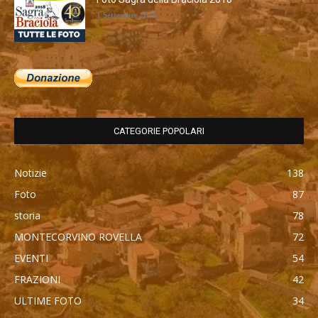
1 Settembre 2018
CATEGORIE POPOLARI
Notizie
138
Foto
87
storia
78
MONTECORVINO ROVELLA
72
EVENTI
54
FRAZIONI
42
ULTIME FOTO
34