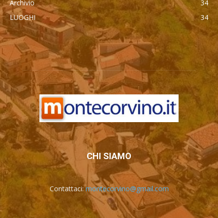
Archivio
34
LUOGHI
34
автоновости
Mercedes Maybach GLS 600
Cadillac Escalade IQ 2026
Toyota Corolla Cross
Android Auto
CHI SIAMO
Contattaci:
montecorvino@gmail.com