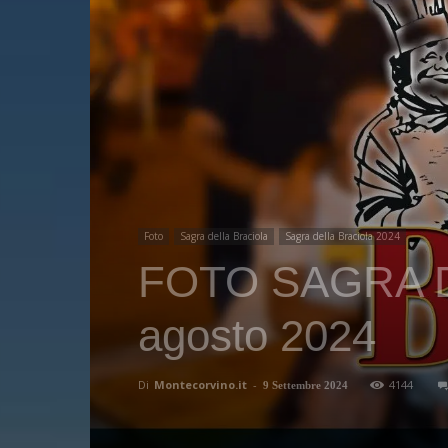
Foto
Sagra della Braciola
Sagra della Braciola 2024
FOTO SAGRA D
agosto 2024
Di
Montecorvino.it
-
4144
9 Settembre 2024