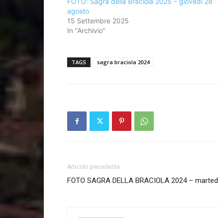
FOTO: Sagra della Braciola 2025 – giovedì 28
agosto
15 Settembre 2025
In "Archivio"
TAGS
sagra braciola 2024
Articolo precedente
FOTO SAGRA DELLA BRACIOLA 2024 – martedì