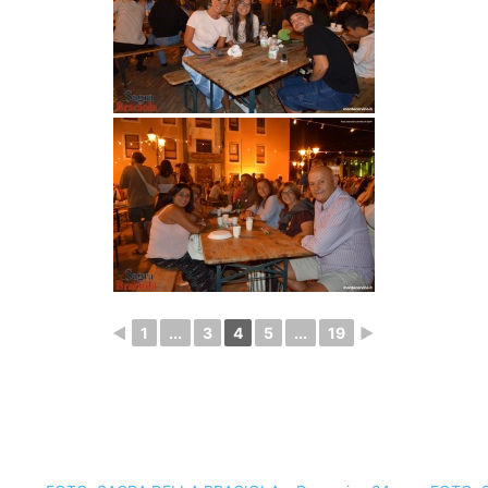
◄
1
...
3
4
5
...
19
►