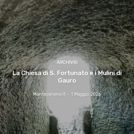
ARCHIVIO
La Chiesa di S. Fortunato e i Mulini di
Gauro
Montecorvino.it
-
1 Maggio 2026