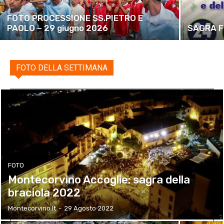
FOTO PROCESSIONE SS.PIETRO E
PAOLO – 29 giugno 2026
SAGRA FU
FOTO DELLA SETTIMANA
FOTO
Montecorvino Accoglie: sagra della
braciola 2022
Montecorvino.it
-
29 Agosto 2022