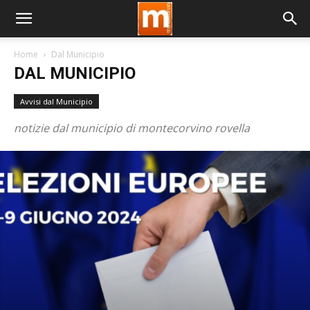
Home
Dal Municipio
DAL MUNICIPIO
Avvisi dal Municipio
notizie dal municipio di montecorvino rovella