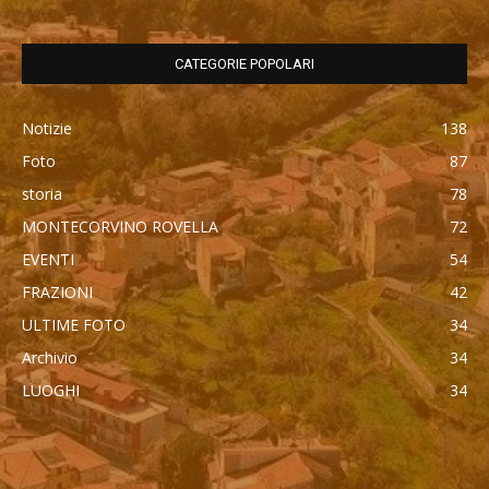
CATEGORIE POPOLARI
Notizie
138
Foto
87
storia
78
MONTECORVINO ROVELLA
72
EVENTI
54
FRAZIONI
42
ULTIME FOTO
34
Archivio
34
LUOGHI
34
автоновости
Mercedes Maybach GLS 600
Cadillac Escalade IQ 2026
Toyota Corolla Cross
Android Auto