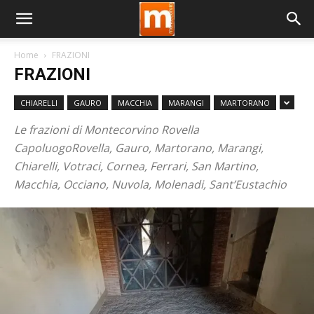
Home
FRAZIONI
FRAZIONI
CHIARELLI
GAURO
MACCHIA
MARANGI
MARTORANO
Le frazioni di Montecorvino Rovella
CapoluogoRovella, Gauro, Martorano, Marangi,
Chiarelli, Votraci, Cornea, Ferrari, San Martino,
Macchia, Occiano, Nuvola, Molenadi, Sant’Eustachio