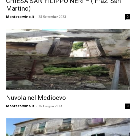
CHIESA SAN FILIPPO NERI – ( Fraz. San
Martino)
Montecorvino.it
-
0
25 Settembre 2023
Nuvola nel Medioevo
Montecorvino.it
-
0
26 Giugno 2023