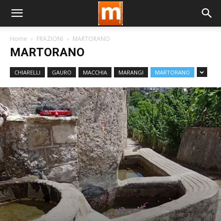
Home
FRAZIONI
MARTORANO
MARTORANO
CHIARELLI
GAURO
MACCHIA
MARANGI
MARTORANO