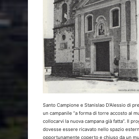
Santo Campione e Stanislao D’Alessio di pr
un campanile “a forma di torre accosto al m
collocarvi la nuova campana già fatta”. Il p
dovesse essere ricavato nello spazio estern
opportunamente coperto e chiuso da un muro