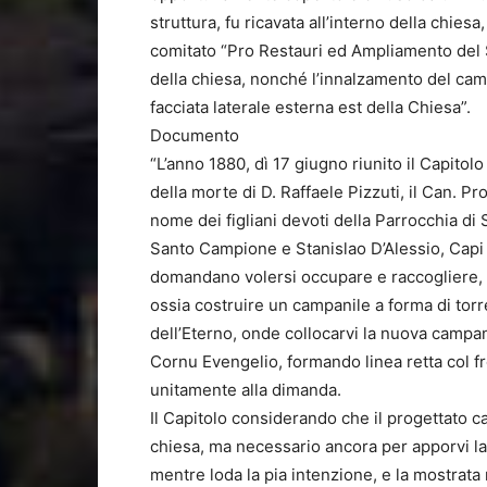
struttura, fu ricavata all’interno della chie
comitato “Pro Restauri ed Ampliamento del San
della chiesa, nonché l’innalzamento del camp
facciata laterale esterna est della Chiesa”.
Documento
“L’anno 1880, dì 17 giugno riunito il Capitolo
della morte di D. Raffaele Pizzuti, il Can. P
nome dei figliani devoti della Parrocchia di 
Santo Campione e Stanislao D’Alessio, Capi 
domandano volersi occupare e raccogliere, c
ossia costruire un campanile a forma di tor
dell’Eterno, onde collocarvi la nuova campana 
Cornu Evengelio, formando linea retta col fr
unitamente alla dimanda.
Il Capitolo considerando che il progettato 
chiesa, ma necessario ancora per apporvi la
mentre loda la pia intenzione, e la mostrata