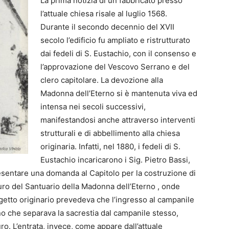
La prima notizia di un fabbricato presso
l’attuale chiesa risale al luglio 1568.
Durante il secondo decennio del XVII
secolo l’edificio fu ampliato e ristrutturato
dai fedeli di S. Eustachio, con il consenso e
l’approvazione del Vescovo Serrano e del
clero capitolare. La devozione alla
Madonna dell’Eterno si è mantenuta viva ed
intensa nei secoli successivi,
manifestandosi anche attraverso interventi
strutturali e di abbellimento alla chiesa
originaria. Infatti, nel 1880, i fedeli di S.
Eustachio incaricarono i Sig. Pietro Bassi,
esentare una domanda al Capitolo per la costruzione di
uro del Santuario della Madonna dell’Eterno , onde
rogetto originario prevedeva che l’ingresso al campanile
o che separava la sacrestia dal campanile stesso,
. L’entrata, invece, come appare dall’attuale