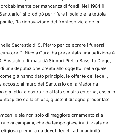
sa, probabilmente per mancanza di fondi. Nel 1964 il
tuario” si prodigò per rifare il solaio e la tettoia
anile, “la rinnovazione del frontespizio e della
 nella Sacrestia di S. Pietro per celebrare i funerali
rocuratore D. Nicola Curci ha presentato una petizione à
S. Eustachio, firmata dà Signori Pietro Bassi fu Diego,
di una deputazione creata allo oggetto, nella quale
ome già hanno dato principio, le offerte dei fedeli,
re accosto al muro del Santuario della Madonna
già fatta, e costruirlo al lato sinistro esterno, ossia in
ontespizio della chiesa, giusto il disegno presentato
campanile sia non solo di maggiore ornamento alla
 nuova campana, che da tempo giace inutilizzata nel
 religiosa premura da devoti fedeli, ad unanimità