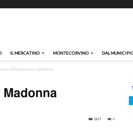
O
IL MERCATINO
MONTECORVINO
DAL MUNICIPI
nile della Madonna dell’Eterno.
a Madonna
2611
0