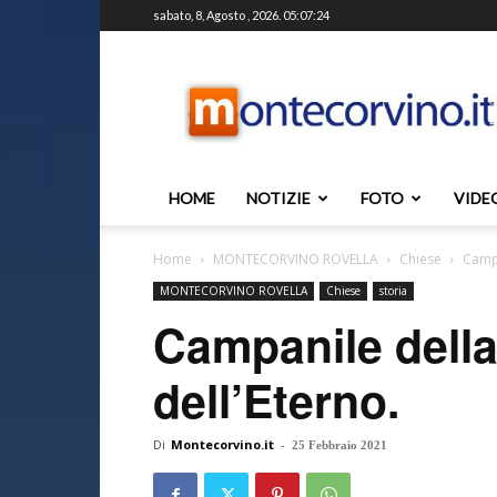
sabato, 8, Agosto , 2026. 05:07:24
Montecorvino.it
HOME
NOTIZIE
FOTO
VIDE
Home
MONTECORVINO ROVELLA
Chiese
Campa
MONTECORVINO ROVELLA
Chiese
storia
Campanile dell
dell’Eterno.
Di
Montecorvino.it
-
25 Febbraio 2021