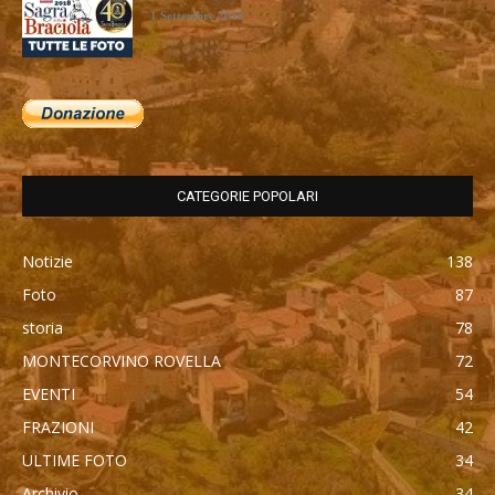
1 Settembre 2018
CATEGORIE POPOLARI
Notizie
138
Foto
87
storia
78
MONTECORVINO ROVELLA
72
EVENTI
54
FRAZIONI
42
ULTIME FOTO
34
Archivio
34