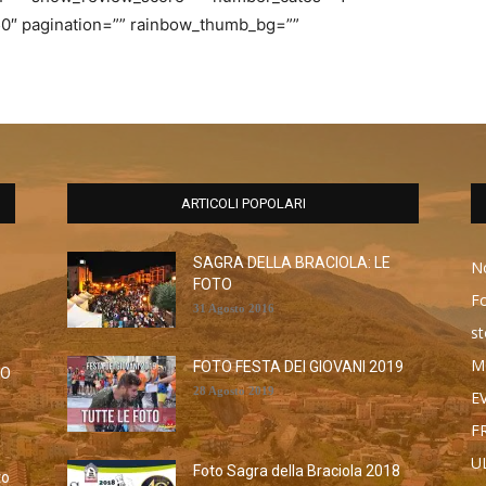
50″ pagination=”” rainbow_thumb_bg=””
ARTICOLI POPOLARI
SAGRA DELLA BRACIOLA: LE
No
FOTO
F
31 Agosto 2016
st
M
FOTO FESTA DEI GIOVANI 2019
RO
28 Agosto 2019
E
F
U
Foto Sagra della Braciola 2018
to