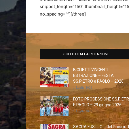
snippet_length=”150″ thumbnail_height=”1
no_spacing=””][/three]
SCELTO DALLA REDAZIONE
BIGLIETTI VINCENTI
ESTRAZIONE – FESTA
SS.PIETRO e PAOLO – 2026
1 Luglio 2026
FOTO PROCESSIONE SS.PIET
E PAOLO – 29 giugno 2026
1 Luglio 2026
SAGRA FUSILLO e del Prosciut