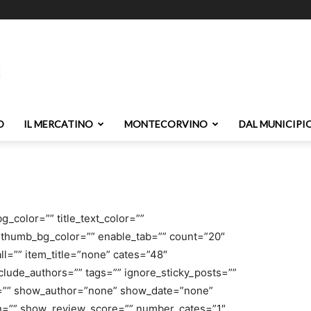
O
IL MERCATINO
MONTECORVINO
DAL MUNICIPI
e_bg_color=”” title_text_color=””
” thumb_bg_color=”” enable_tab=”” count=”20″
ll=”” item_title=”none” cates=”48″
clude_authors=”” tags=”” ignore_sticky_posts=””
”” show_author=”none” show_date=”none”
n=”” show_review_score=”” number_cates=”1″