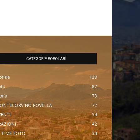
CATEGORIE POPOLARI
tizie
138
oto
87
oria
78
ONTECORVINO ROVELLA
72
VENTI
54
RAZIONI
42
LTIME FOTO
34