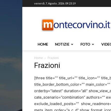
venerdì, 7, Agosto , 2026. 09:23:19
Montecorvino.it
HOME
NOTIZIE
FOTO
VIDE
Home
Frazioni
Frazioni
[three title=”” title_url=”” title_icon=”” titl
title_border_bottom_color=”” main_color=”
orderby=”latest” duration=”all” show_view_a
cate_scenario=”combination” authors=”” ex
exclude_loaded_posts=”” show_readmore=
meta_item_order=”a_c_d” show_format_ico