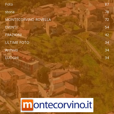
Foto
87
storia
78
MONTECORVINO ROVELLA
72
EVENTI
54
FRAZIONI
42
ULTIME FOTO
34
Archivio
34
LUOGHI
34
автоновости
Mercedes Maybach GLS 600
Cadillac Escalade IQ 2026
Toyota Corolla Cross
Android Auto