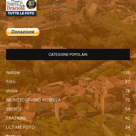
1 Settembre 2018
CATEGORIE POPOLARI
Notizie
138
Foto
87
storia
78
MONTECORVINO ROVELLA
72
EVENTI
54
FRAZIONI
42
ULTIME FOTO
34