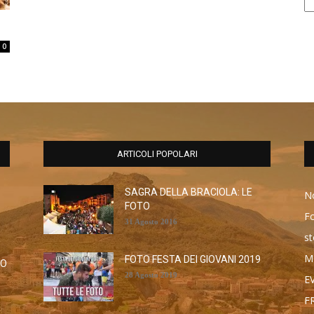
0
ARTICOLI POPOLARI
SAGRA DELLA BRACIOLA: LE
No
FOTO
F
31 Agosto 2016
st
M
FOTO FESTA DEI GIOVANI 2019
RO
28 Agosto 2019
E
F