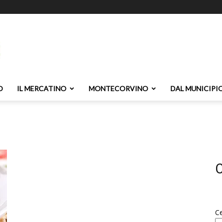
O
IL MERCATINO
MONTECORVINO
DAL MUNICIPI
C
C