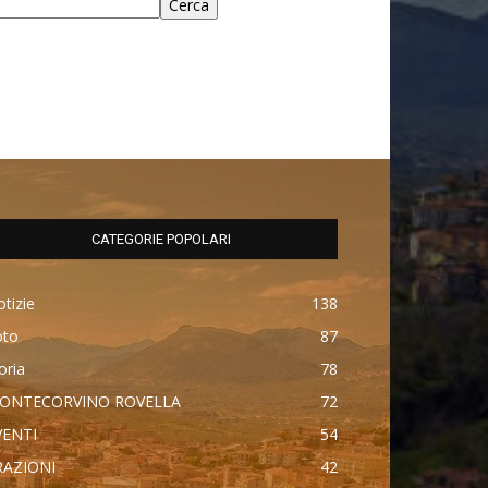
Cerca
CATEGORIE POPOLARI
tizie
138
oto
87
oria
78
ONTECORVINO ROVELLA
72
VENTI
54
RAZIONI
42