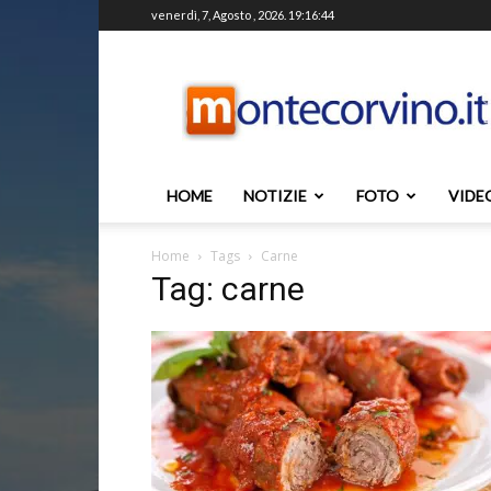
venerdì, 7, Agosto , 2026. 19:16:44
Montecorvino.it
HOME
NOTIZIE
FOTO
VIDE
Home
Tags
Carne
Tag: carne