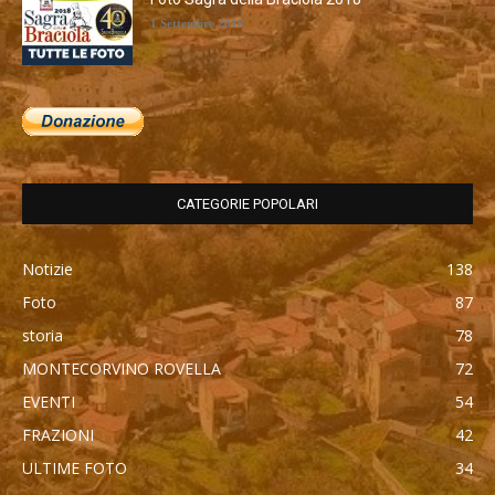
1 Settembre 2018
CATEGORIE POPOLARI
Notizie
138
Foto
87
storia
78
MONTECORVINO ROVELLA
72
EVENTI
54
FRAZIONI
42
ULTIME FOTO
34