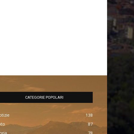
CATEGORIE POPOLARI
tizie
138
oto
87
oria
78