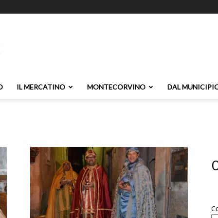
O
IL MERCATINO
MONTECORVINO
DAL MUNICIPI
C
C