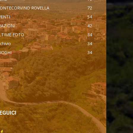
ONTECORVINO ROVELLA
72
VENTI
54
RAZIONI
42
LTIME FOTO
34
chivio
34
UOGHI
34
втоновости
ercedes Maybach GLS 600
dillac Escalade IQ 2026
yota Corolla Cross
ndroid Auto
EGUICI