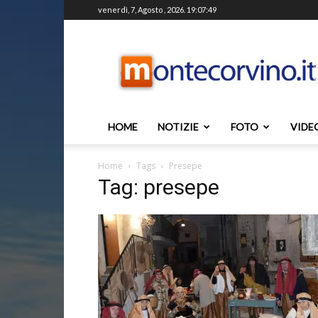
venerdì, 7, Agosto , 2026. 19:07:49
Montecorvino.it
HOME
NOTIZIE
FOTO
VIDE
Home
Tags
Presepe
Tag: presepe