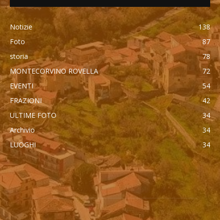
Notizie
138
Foto
87
storia
78
MONTECORVINO ROVELLA
72
EVENTI
54
FRAZIONI
42
ULTIME FOTO
34
Archivio
34
LUOGHI
34
автоновости
Mercedes Maybach GLS 600
Cadillac Escalade IQ 2026
Toyota Corolla Cross
Android Auto