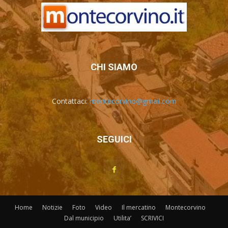
CHI SIAMO
Contattaci:
montecorvino@gmail.com
SEGUICI
Home
Notizie
Foto
Video
Il mercatino
Montecorvino
Dal municipio
Utilita’
SCRIVICI