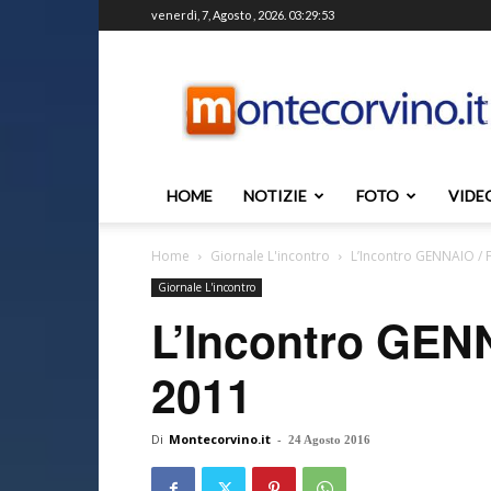
venerdì, 7, Agosto , 2026. 03:29:53
Montecorvino.it
HOME
NOTIZIE
FOTO
VIDE
Home
Giornale L'incontro
L’Incontro GENNAIO /
Giornale L'incontro
L’Incontro GE
2011
Di
Montecorvino.it
-
24 Agosto 2016