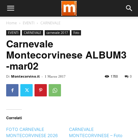
Home
EVENTI
CARNEVALE
EVENTI
CARNEVALE
carnevale 2017
Foto
Carnevale
Montecorvinese ALBUM3
-mar02
Di
Montecorvino.it
-
1700
0
1 Marzo 2017
Correlati
FOTO CARNEVALE
CARNEVALE
MONTECORVINESE 2026
MONTECORVINESE – Foto