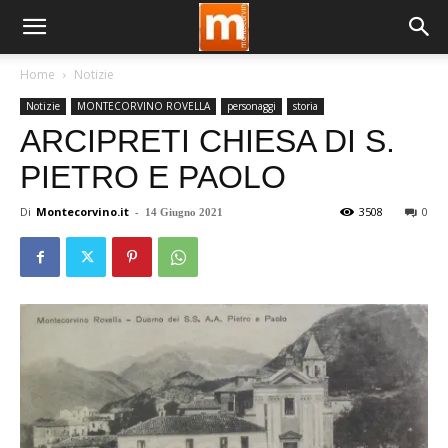
Home
Notizie
Notizie
MONTECORVINO ROVELLA
personaggi
storia
ARCIPRETI CHIESA DI S.
PIETRO E PAOLO
Di
Montecorvino.it
-
3508
0
14 Giugno 2021