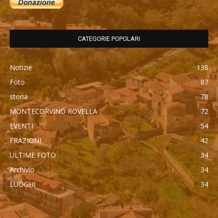
CATEGORIE POPOLARI
Notizie
138
Foto
87
storia
78
MONTECORVINO ROVELLA
72
EVENTI
54
FRAZIONI
42
ULTIME FOTO
34
Archivio
34
LUOGHI
34
автоновости
Mercedes Maybach GLS 600
Cadillac Escalade IQ 2026
Toyota Corolla Cross
Android Auto