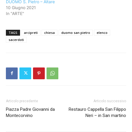
DUOMO S. Pietro – Altare
10 Giugno 2021
In "ARTE"
TAGS
arcipreti
chiesa
duomo san pietro
elenco
sacerdoti
Articolo precedente
Articolo successivo
Piazza Padre Giovanni da
Restauro Cappella San Filippo
Montecorvino
Neri – in San martino