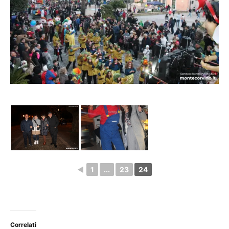
◄
1
...
23
24
Correlati