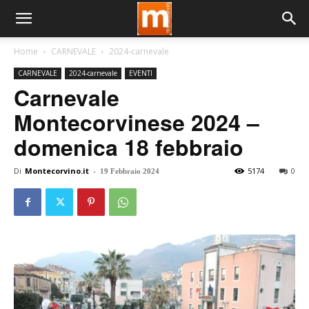
Home
CARNEVALE
2024-carnevale
CARNEVALE
2024-carnevale
EVENTI
Carnevale
Montecorvinese 2024 –
domenica 18 febbraio
Di
Montecorvino.it
-
5174
0
19 Febbraio 2024