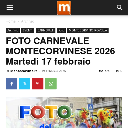
Home
Archivio
Archivio
EVENTI
CARNEVALE
Foto
MONTECORVINO ROVELLA
FOTO CARNEVALE
MONTECORVINESE 2026
Martedì 17 febbraio
Di
Montecorvino.it
-
774
0
19 Febbraio 2026