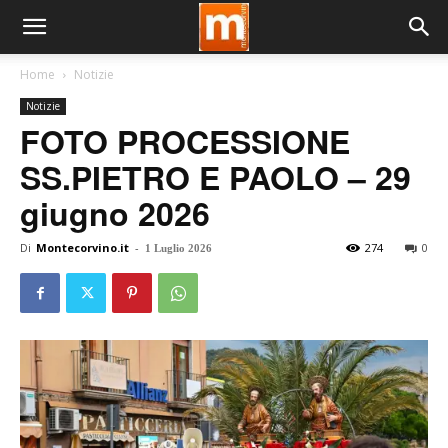
Home
Notizie
Notizie
FOTO PROCESSIONE
SS.PIETRO E PAOLO – 29
giugno 2026
Di
Montecorvino.it
-
274
0
1 Luglio 2026