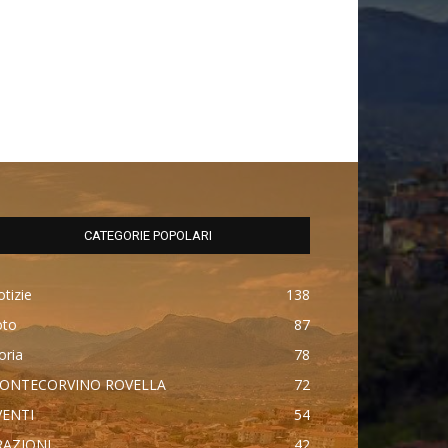
CATEGORIE POPOLARI
tizie
138
oto
87
oria
78
ONTECORVINO ROVELLA
72
VENTI
54
RAZIONI
42