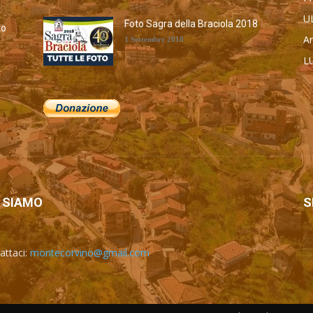
U
Foto Sagra della Braciola 2018
to
Ar
1 Settembre 2018
L
а
M
Ca
To
A
 SIAMO
S
attaci:
montecorvino@gmail.com