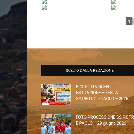
1
SCELTO DALLA REDAZIONE
BIGLIETTI VINCENTI
ESTRAZIONE – FESTA
SS.PIETRO e PAOLO – 2026
1 Luglio 2026
FOTO PROCESSIONE SS.PIET
E PAOLO – 29 giugno 2026
1 Luglio 2026