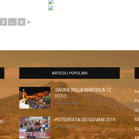
2
...
8
►
ARTICOLI POPOLARI
SAGRA DELLA BRACIOLA: LE
No
FOTO
F
31 Agosto 2016
st
M
FOTO FESTA DEI GIOVANI 2019
RO
28 Agosto 2019
E
F