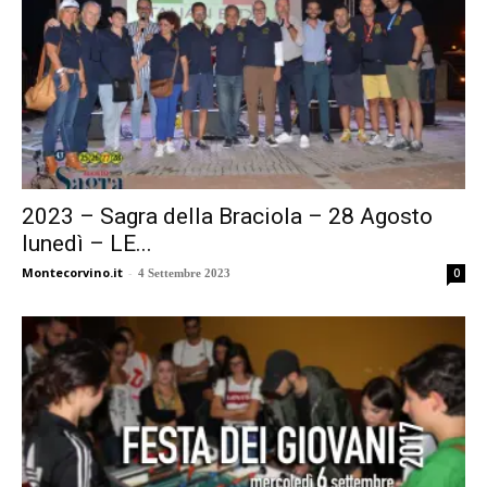
2023 – Sagra della Braciola – 28 Agosto
lunedì – LE...
Montecorvino.it
-
0
4 Settembre 2023