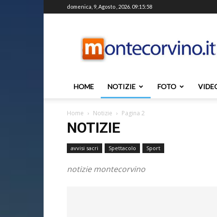
domenica, 9, Agosto , 2026. 09:15:58
Montecorvino.it
HOME
NOTIZIE
FOTO
VIDE
Home
Notizie
Pagina 2
NOTIZIE
avvisi sacri
Spettacolo
Sport
notizie montecorvino