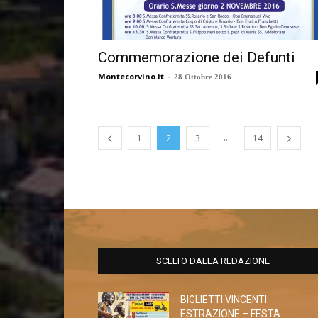
Commemorazione dei Defunti
Montecorvino.it
-
28 Ottobre 2016
...
1
2
3
14
SCELTO DALLA REDAZIONE
BIGLIETTI VINCENTI
ESTRAZIONE – FESTA