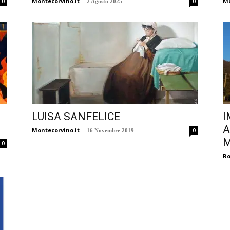
Montecorvino.it
-
Mo
0
0
2 Agosto 2025
LUISA SANFELICE
I
A
Montecorvino.it
-
0
16 Novembre 2019
M
0
Ro