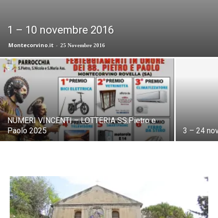
1 – 10 novembre 2016
Montecorvino.it
-
25 Novembre 2016
NUMERI VINCENTI – LOTTERIA SS.Pietro e
Paolo 2025
3 – 24 no