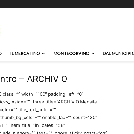
O
IL MERCATINO
MONTECORVINO
DAL MUNICIPI
contro – ARCHIVIO
class=”” width=”100″ padding_left=”0″
icky_inside=””][three title=”ARCHIVIO Mensile
_color=”” title_text_color=””
” thumb_bg_color=”” enable_tab=”” count=”30″
l=”” item_title=”in” cates=”58″
clude_authors=”” tags=”” ignore_sticky_posts=”on”