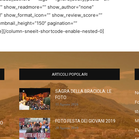
”” show_readmore=”” show_author=”none”
” show_format_icon=”” show_review_score=””
mbnail_height=”150″ pagination=””
e][/column-sneeit-shortcode-enable-nested-0]
ARTICOLI POPOLARI
SAGRA DELLA BRACIOLA: LE
No
FOTO
F
31 Agosto 2016
st
M
FOTO FESTA DEI GIOVANI 2019
RO
28 Agosto 2019
E