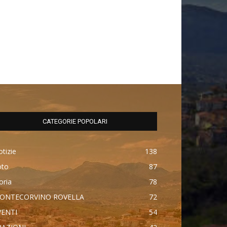
CATEGORIE POPOLARI
tizie
138
oto
87
oria
78
ONTECORVINO ROVELLA
72
VENTI
54