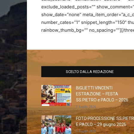
exclude_loaded_posts=”” show_comment=
show_date=”none” meta_item_order=”a_c_d
number_cates=”1″ snippet_length=”150″ thu
rainbow_thumb_bg=”” no_spacing=””][/thre
SCELTO DALLA REDAZIONE
BIGLIETTI VINCENTI
ESTRAZIONE – FESTA
SS.PIETRO e PAOLO – 2026
1 Luglio 2026
FOTO PROCESSIONE SS.PIET
E PAOLO – 29 giugno 2026
1 Luglio 2026