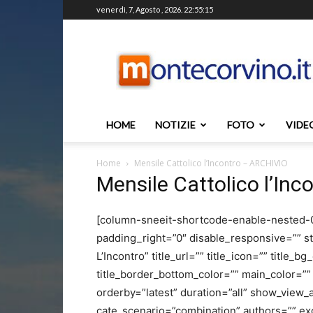
venerdì, 7, Agosto , 2026. 22:55:15
Montecorvino.it
HOME
NOTIZIE
FOTO
VIDE
Home
Mensile Cattolico l’Incontro – ARCHIVIO
Mensile Cattolico l’In
[column-sneeit-shortcode-enable-nested-0 
padding_right=”0″ disable_responsive=”” st
L’Incontro” title_url=”” title_icon=”” title_bg
title_border_bottom_color=”” main_color=”
orderby=”latest” duration=”all” show_view_al
cate_scenario=”combination” authors=”” ex