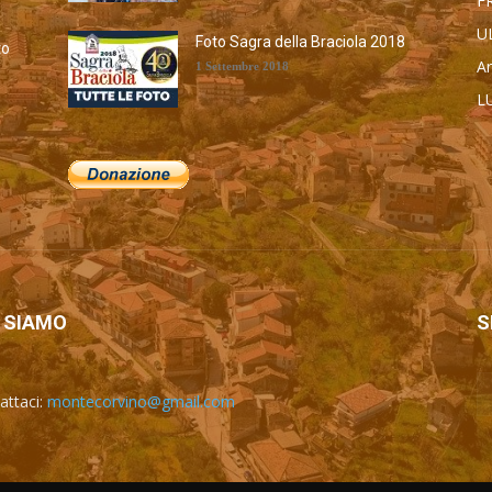
F
U
Foto Sagra della Braciola 2018
to
Ar
1 Settembre 2018
L
а
M
Ca
To
A
 SIAMO
S
attaci:
montecorvino@gmail.com