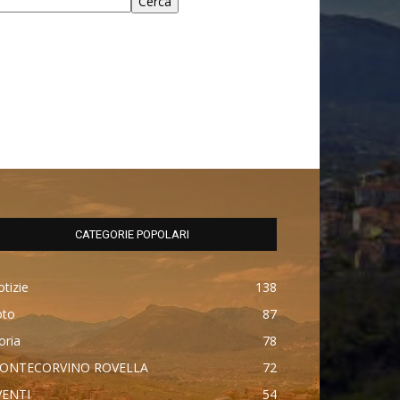
Cerca
CATEGORIE POPOLARI
tizie
138
oto
87
oria
78
ONTECORVINO ROVELLA
72
VENTI
54