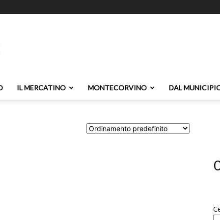
O
IL MERCATINO
MONTECORVINO
DAL MUNICIPI
C
C