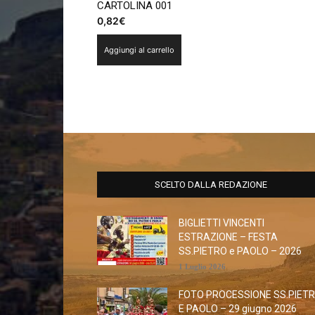
CARTOLINA 001
0,82
€
Aggiungi al carrello
SCELTO DALLA REDAZIONE
BIGLIETTI VINCENTI
ESTRAZIONE – FESTA
SS.PIETRO e PAOLO – 2026
1 Luglio 2026
FOTO PROCESSIONE SS.PIET
E PAOLO – 29 giugno 2026