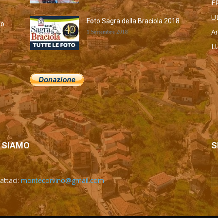
F
U
Foto Sagra della Braciola 2018
to
Ar
1 Settembre 2018
L
а
M
Ca
To
A
 SIAMO
S
attaci:
montecorvino@gmail.com