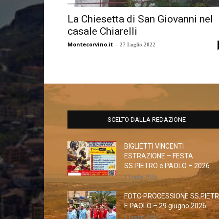
La Chiesetta di San Giovanni nel
casale Chiarelli
Montecorvino.it
-
27 Luglio 2022
SCELTO DALLA REDAZIONE
BIGLIETTI VINCENTI
ESTRAZIONE – FESTA
SS.PIETRO e PAOLO – 2026
1 Luglio 2026
FOTO PROCESSIONE SS.PIET
E PAOLO – 29 giugno 2026
1 Luglio 2026