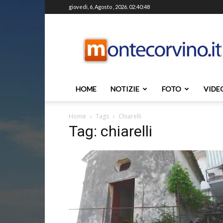
giovedì, 6, Agosto , 2026. 02:40:48
Montecorvino.it
HOME
NOTIZIE
FOTO
VIDE
Home
Tags
Chiarelli
Tag: chiarelli