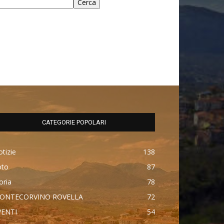
Cerca
CATEGORIE POPOLARI
tizie
138
oto
87
oria
78
ONTECORVINO ROVELLA
72
VENTI
54