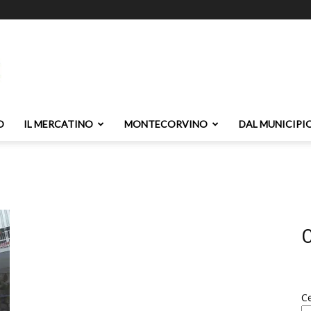
O
IL MERCATINO
MONTECORVINO
DAL MUNICIPI
C
C