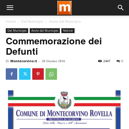
Home
Dal Municipio
Avvisi dal Municipio
Dal Municipio
Avvisi dal Municipio
Notizie
Commemorazione dei
Defunti
Di
Montecorvino.it
-
2447
0
28 Ottobre 2016