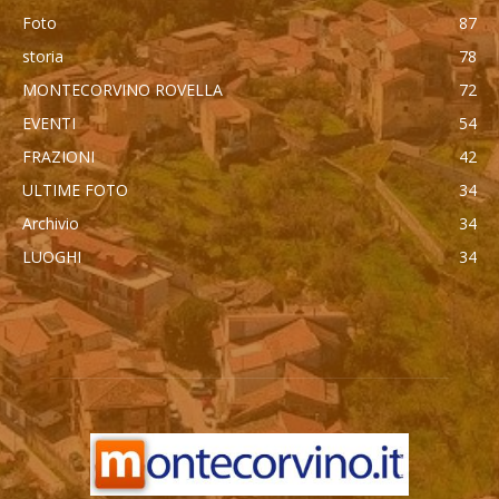
Foto
87
storia
78
MONTECORVINO ROVELLA
72
EVENTI
54
FRAZIONI
42
ULTIME FOTO
34
Archivio
34
LUOGHI
34
автоновости
Mercedes Maybach GLS 600
Cadillac Escalade IQ 2026
Toyota Corolla Cross
Android Auto