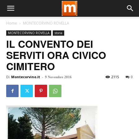
Home
MONTECORVINO ROVELLA
MONTECORVINO ROVELLA
storia
IL CONVENTO DEI
SERVITI ORA CIVICO
CIMITERO
Di
Montecorvino.it
-
2115
0
9 Novembre 2016