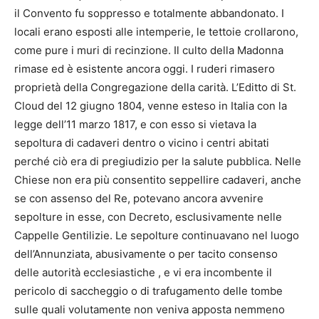
il Convento fu soppresso e totalmente abbandonato. I
locali erano esposti alle intemperie, le tettoie crollarono,
come pure i muri di recinzione. Il culto della Madonna
rimase ed è esistente ancora oggi. I ruderi rimasero
proprietà della Congregazione della carità. L’Editto di St.
Cloud del 12 giugno 1804, venne esteso in Italia con la
legge dell’11 marzo 1817, e con esso si vietava la
sepoltura di cadaveri dentro o vicino i centri abitati
perché ciò era di pregiudizio per la salute pubblica. Nelle
Chiese non era più consentito seppellire cadaveri, anche
se con assenso del Re, potevano ancora avvenire
sepolture in esse, con Decreto, esclusivamente nelle
Cappelle Gentilizie. Le sepolture continuavano nel luogo
dell’Annunziata, abusivamente o per tacito consenso
delle autorità ecclesiastiche , e vi era incombente il
pericolo di saccheggio o di trafugamento delle tombe
sulle quali volutamente non veniva apposta nemmeno