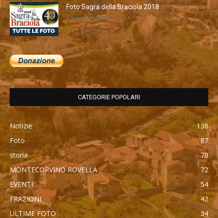
Foto Sagra della Braciola 2018
1 Settembre 2018
CATEGORIE POPOLARI
Notizie
138
Foto
87
storia
78
MONTECORVINO ROVELLA
72
EVENTI
54
FRAZIONI
42
ULTIME FOTO
34