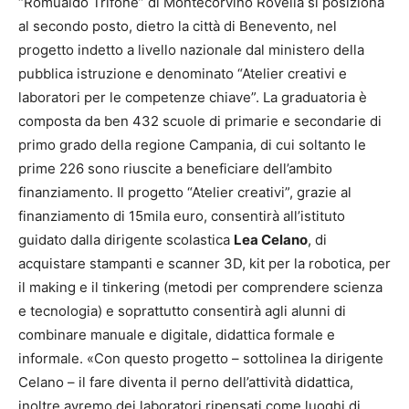
“Romualdo Trifone” di Montecorvino Rovella si posiziona
al secondo posto, dietro la città di Benevento, nel
progetto indetto a livello nazionale dal ministero della
pubblica istruzione e denominato “Atelier creativi e
laboratori per le competenze chiave”. La graduatoria è
composta da ben 432 scuole di primarie e secondarie di
primo grado della regione Campania, di cui soltanto le
prime 226 sono riuscite a beneficiare dell’ambito
finanziamento. Il progetto “Atelier creativi”, grazie al
finanziamento di 15mila euro, consentirà all’istituto
guidato dalla dirigente scolastica
Lea Celano
, di
acquistare stampanti e scanner 3D, kit per la robotica, per
il making e il tinkering (metodi per comprendere scienza
e tecnologia) e soprattutto consentirà agli alunni di
combinare manuale e digitale, didattica formale e
informale. «Con questo progetto – sottolinea la dirigente
Celano – il fare diventa il perno dell’attività didattica,
inoltre avremo dei laboratori ripensati come luoghi di