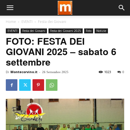
Home
EVENTI
Festa dei Giovani
EVENTI
Festa dei Giovani
Festa dei Giovani 2025
Foto
Notizie
FOTO: FESTA DEI
GIOVANI 2025 – sabato 6
settembre
Di
Montecorvino.it
-
1023
0
26 Settembre 2025