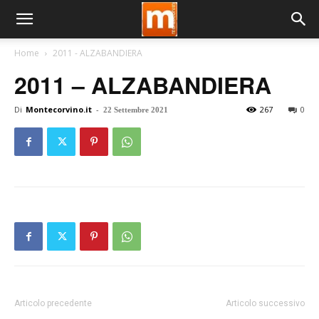
Home
2011 - ALZABANDIERA
2011 – ALZABANDIERA
Di
Montecorvino.it
-
267
0
22 Settembre 2021
Articolo precedente
Articolo successivo