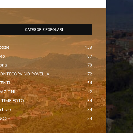
CATEGORIE POPOLARI
tizie
138
oto
87
oria
78
ONTECORVINO ROVELLA
72
VENTI
54
RAZIONI
42
LTIME FOTO
34
chivio
34
UOGHI
34