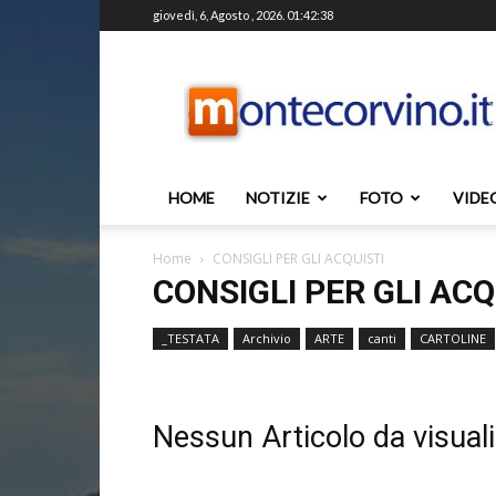
giovedì, 6, Agosto , 2026. 01:42:38
Montecorvino.it
HOME
NOTIZIE
FOTO
VIDE
Home
CONSIGLI PER GLI ACQUISTI
CONSIGLI PER GLI ACQ
_TESTATA
Archivio
ARTE
canti
CARTOLINE
Nessun Articolo da visual