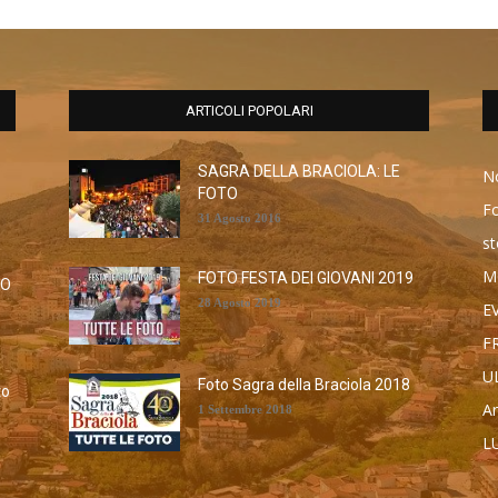
ARTICOLI POPOLARI
SAGRA DELLA BRACIOLA: LE
No
FOTO
F
31 Agosto 2016
st
M
FOTO FESTA DEI GIOVANI 2019
RO
28 Agosto 2019
E
F
U
Foto Sagra della Braciola 2018
to
Ar
1 Settembre 2018
L