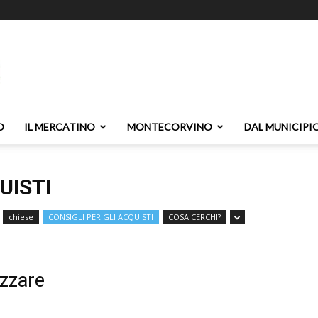
O
IL MERCATINO
MONTECORVINO
DAL MUNICIPI
UISTI
chiese
CONSIGLI PER GLI ACQUISTI
COSA CERCHI?
izzare