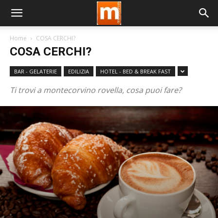
Home
COSA CERCHI?
COSA CERCHI?
BAR - GELATERIE
EDILIZIA
HOTEL - BED & BREAK FAST
Ti trovi a montecorvino rovella, cosa puoi fare?