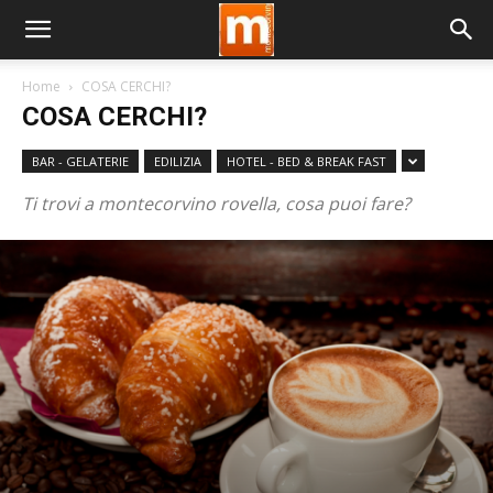
Home
COSA CERCHI?
COSA CERCHI?
BAR - GELATERIE
EDILIZIA
HOTEL - BED & BREAK FAST
Ti trovi a montecorvino rovella, cosa puoi fare?