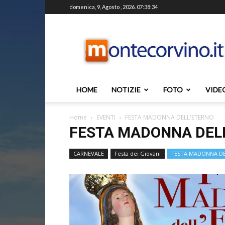
domenica, 9, Agosto , 2026. 07:38:34
Montecorvino.it
HOME
NOTIZIE
FOTO
VIDE
Home
EVENTI
FESTA MADONNA DELL'ETERNO
FESTA MADONNA DEL
CARNEVALE
Festa dei Giovani
FESTA MADONNA DE