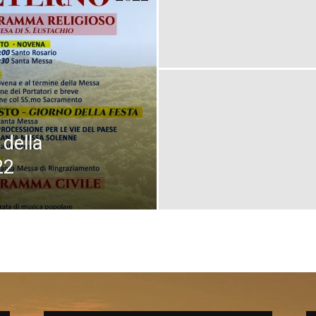
della
22