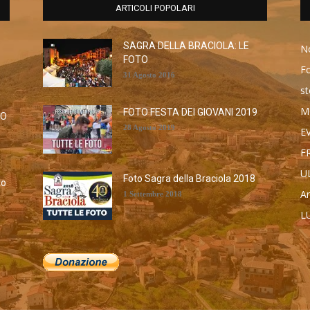
ARTICOLI POPOLARI
SAGRA DELLA BRACIOLA: LE
No
FOTO
F
31 Agosto 2016
st
M
FOTO FESTA DEI GIOVANI 2019
RO
28 Agosto 2019
E
F
U
Foto Sagra della Braciola 2018
to
Ar
1 Settembre 2018
L
а
M
Ca
To
A