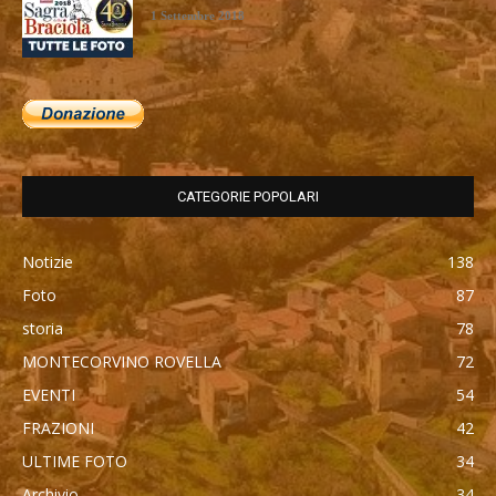
1 Settembre 2018
CATEGORIE POPOLARI
Notizie
138
Foto
87
storia
78
MONTECORVINO ROVELLA
72
EVENTI
54
FRAZIONI
42
ULTIME FOTO
34
Archivio
34