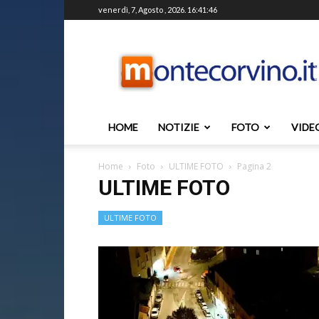
venerdì, 7, Agosto , 2026. 16:41:46
Montecorvino.it
HOME
NOTIZIE
FOTO
VIDE
Home
Foto
ULTIME FOTO
Pagina 2
ULTIME FOTO
ULTIME FOTO