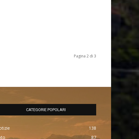
Pagina 2 di 3
CATEGORIE POPOLARI
tizie
138
oto
87