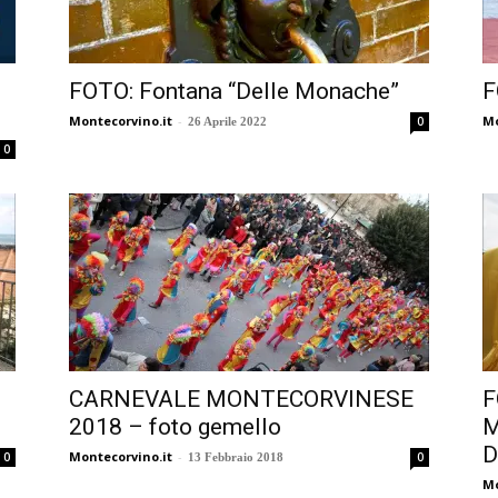
FOTO: Fontana “Delle Monache”
F
Montecorvino.it
-
Mo
0
26 Aprile 2022
0
CARNEVALE MONTECORVINESE
F
2018 – foto gemello
M
D
Montecorvino.it
-
0
0
13 Febbraio 2018
Mo