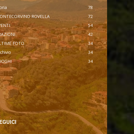
oria
78
ONTECORVINO ROVELLA
72
VENTI
54
RAZIONI
42
LTIME FOTO
34
chivio
34
UOGHI
34
втоновости
ercedes Maybach GLS 600
dillac Escalade IQ 2026
yota Corolla Cross
ndroid Auto
EGUICI