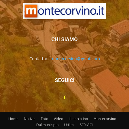
CHI SIAMO
Contattaci:
montecorvino@gmail.com
SEGUICI
Home
Notizie
Foto
Video
Il mercatino
Montecorvino
Dal municipio
Utilita’
SCRIVICI