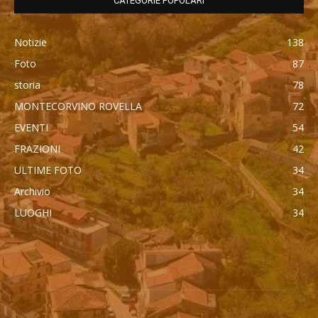
CATEGORIE POPOLARI
Notizie
138
Foto
87
storia
78
MONTECORVINO ROVELLA
72
EVENTI
54
FRAZIONI
42
ULTIME FOTO
34
Archivio
34
LUOGHI
34
автоновости
Mercedes Maybach GLS 600
Cadillac Escalade IQ 2026
Toyota Corolla Cross
Android Auto