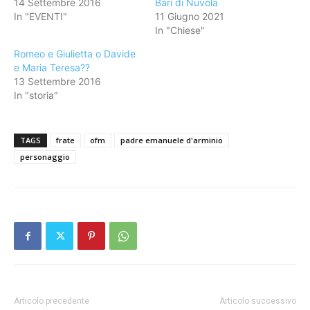
14 Settembre 2016
Bari di Nuvola
In "EVENTI"
11 Giugno 2021
In "Chiese"
Romeo e Giulietta o Davide
e Maria Teresa??
13 Settembre 2016
In "storia"
TAGS
frate
ofm
padre emanuele d'arminio
personaggio
Articolo precedente
Articolo successivo