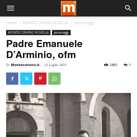
Home
MONTECORVINO ROVELLA
personaggi
MONTECORVINO ROVELLA
personaggi
Padre Emanuele
D’Arminio, ofm
Di
Montecorvino.it
-
2495
0
22 Luglio 2021