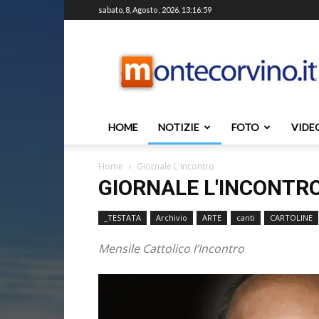
sabato, 8, Agosto , 2026. 13:16:59
Montecorvino.it
HOME
NOTIZIE
FOTO
VIDE
Home
Giornale L'incontro
GIORNALE L'INCONTR
_TESTATA
Archivio
ARTE
canti
CARTOLINE
Mensile Cattolico l’Incontro