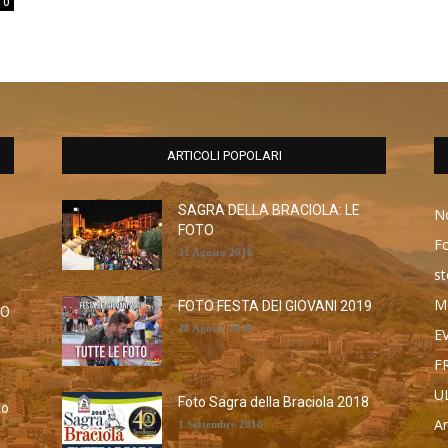
0
ARTICOLI POPOLARI
SAGRA DELLA BRACIOLA: LE
No
FOTO
F
31 Agosto 2016
st
M
FOTO FESTA DEI GIOVANI 2019
RO
28 Agosto 2019
E
F
U
Foto Sagra della Braciola 2018
to
Ar
1 Settembre 2018