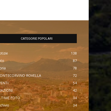
CATEGORIE POPOLARI
tizie
138
oto
87
oria
78
ONTECORVINO ROVELLA
72
VENTI
54
RAZIONI
42
LTIME FOTO
34
chivio
34