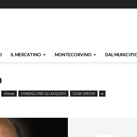
O
IL MERCATINO
MONTECORVINO
DAL MUNICIPI
O
chiese
CONSIGLI PER GLI ACQUISTI
COSA CERCHI?