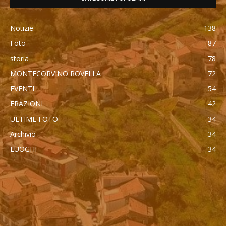
Notizie
138
Foto
87
storia
78
MONTECORVINO ROVELLA
72
EVENTI
54
FRAZIONI
42
ULTIME FOTO
34
Archivio
34
LUOGHI
34
автоновости
Mercedes Maybach GLS 600
Cadillac Escalade IQ 2026
Toyota Corolla Cross
Android Auto