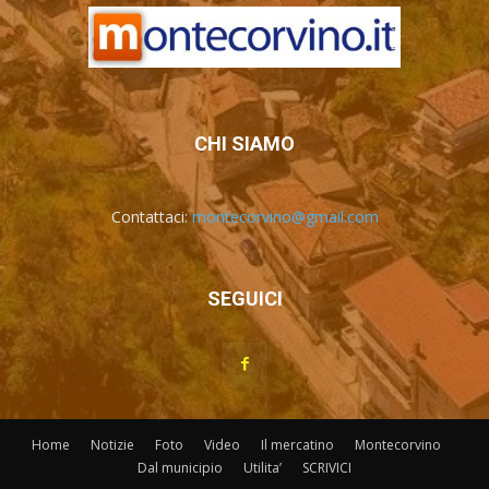
CHI SIAMO
Contattaci:
montecorvino@gmail.com
SEGUICI
Home
Notizie
Foto
Video
Il mercatino
Montecorvino
Dal municipio
Utilita’
SCRIVICI