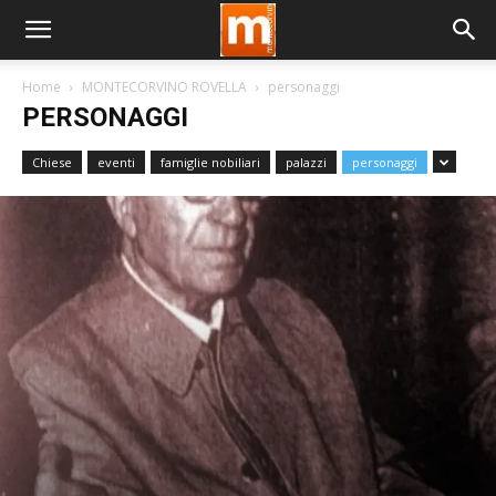
Home
MONTECORVINO ROVELLA
personaggi
PERSONAGGI
Chiese
eventi
famiglie nobiliari
palazzi
personaggi