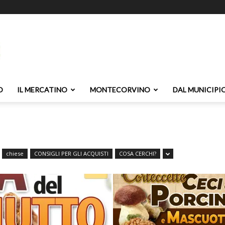
O
IL MERCATINO
MONTECORVINO
DAL MUNICIPI
chiese
CONSIGLI PER GLI ACQUISTI
COSA CERCHI?