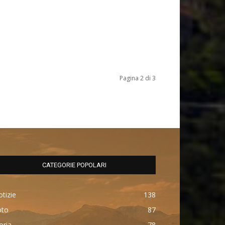
Pagina 2 di 3
CATEGORIE POPOLARI
tizie
138
oto
87
oria
78