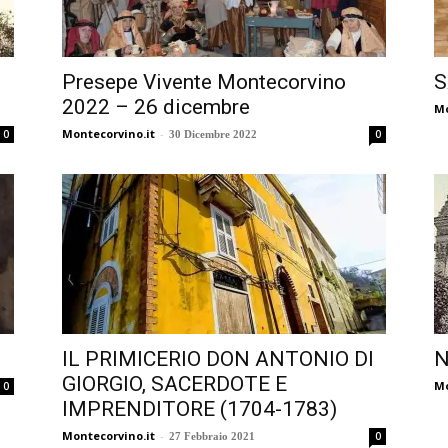
Presepe Vivente Montecorvino
S
2022 – 26 dicembre
Mo
Montecorvino.it
-
0
0
30 Dicembre 2022
IL PRIMICERIO DON ANTONIO DI
N
GIORGIO, SACERDOTE E
Mo
0
IMPRENDITORE (1704-1783)
Montecorvino.it
-
0
27 Febbraio 2021