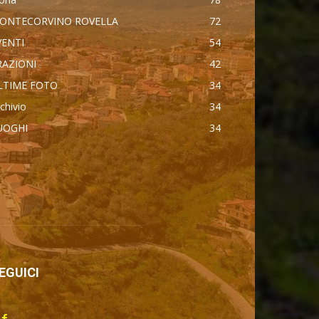
ONTECORVINO ROVELLA
72
VENTI
54
RAZIONI
42
LTIME FOTO
34
chivio
34
UOGHI
34
втоновости
ercedes Maybach GLS 600
dillac Escalade IQ 2026
yota Corolla Cross
ndroid Auto
EGUICI