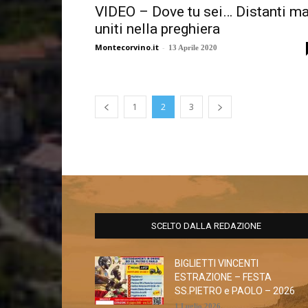
VIDEO – Dove tu sei… Distanti m
uniti nella preghiera
Montecorvino.it
-
13 Aprile 2020
1
2
3
SCELTO DALLA REDAZIONE
BIGLIETTI VINCENTI
ESTRAZIONE – FESTA
SS.PIETRO e PAOLO – 2026
1 Luglio 2026