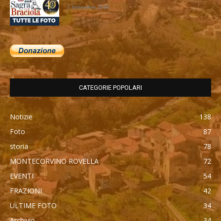
1 Settembre 2018
CATEGORIE POPOLARI
Notizie
138
Foto
87
storia
78
MONTECORVINO ROVELLA
72
EVENTI
54
FRAZIONI
42
ULTIME FOTO
34
Archivio
34