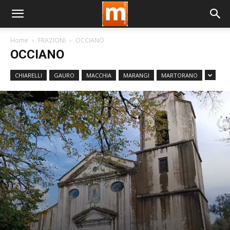
Home
FRAZIONI
OCCIANO
OCCIANO
CHIARELLI
GAURO
MACCHIA
MARANGI
MARTORANO