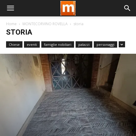
Home
MONTECORVINO ROVELLA
storia
STORIA
Chiese
eventi
famiglie nobiliari
palazzi
personaggi